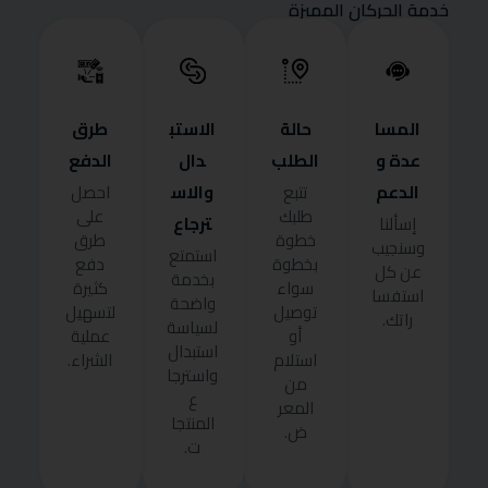
خدمة الحركان المميزة
المسا
حالة
الاستب
طرق
عدة و
الطلب
دال
الدفع
الدعم
والاس
تتبع
احصل
طلبك
على
ترجاع
إسألنا
خطوة
طرق
وسنجيب
استمتع
بخطوة
دفع
عن كل
بخدمة
سواء
كثيرة
استفسا
واضحة
توصيل
لتسهيل
راتك.
لسياسة
أو
عملية
استبدال
استلام
الشراء.
واسترجا
من
ع
المعر
المنتجا
ض.
ت.