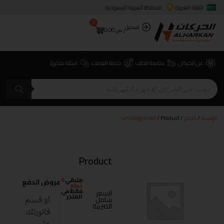
اللغة: العربية
المملكة العربية السعودية
0
تسجيل
ر.س
0.00
عن الحركان
متابعة الطلب
خدمة العملاء
اسئلة متكررة
الرئيسية
/
المتجر
/
/ Product
Uncategorized
Product
متبقي
0
عروض الدفع
قطع
فقط في
السعر
المتجر
شامل
الضريبة