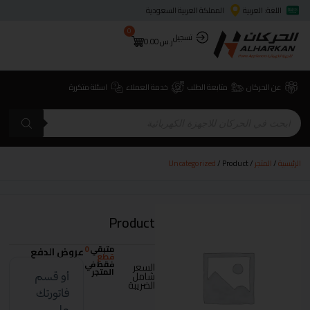
اللغة: العربية
المملكة العربية السعودية
0
تسجيل
ر.س
0.00
عن الحركان
متابعة الطلب
خدمة العملاء
اسئلة متكررة
الرئيسية
/
المتجر
/
/ Product
Uncategorized
Product
متبقي
0
عروض الدفع
قطع
فقط في
السعر
المتجر
شامل
الضريبة