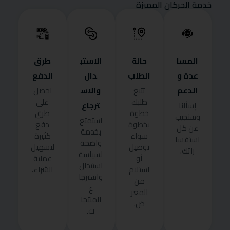
خدمة الحركان المميزة
المسا
حالة
الاستب
طرق
عدة و
الطلب
دال
الدفع
الدعم
والاس
تتبع
احصل
طلبك
على
ترجاع
إسألنا
خطوة
طرق
وسنجيب
استمتع
بخطوة
دفع
عن كل
بخدمة
سواء
كثيرة
استفسا
واضحة
توصيل
لتسهيل
راتك.
لسياسة
أو
عملية
استبدال
استلام
الشراء.
واسترجا
من
ع
المعر
المنتجا
ض.
ت.