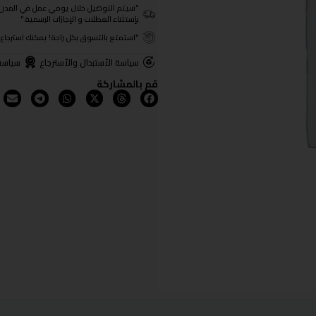
"سيتم التوصيل خلال يومي عمل في المدن الرئيسية ومن 3- 4
بإستثناء العطلات و الإجازات الرسمية."
"استمتع بالتسوق بكل راحة! يمكنك استرجاع المنتجات خلال 3 أيام من تا
سياسة الأستبدال والأسترجاع
سياسة
قم بالمشاركة