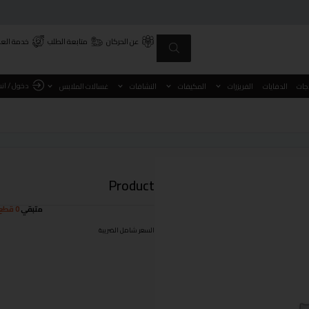
عن الحركان
متابعة الطلب
خدمة العم
دخول / ان
اجات
الدفايات
الفريزرات
المكيفات
النشافات
غسالات الملابس
Product
متبقي
0 قطع
السعر شامل الضريبة