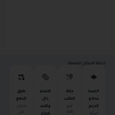
خدمة الحركان المميزة
المسا
حالة
الاستب
طرق
عدة و
الطلب
دال
الدفع
الدعم
والاس
تتبع
احصل
طلبك
على
ترجاع
إسألنا