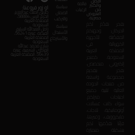
أفضل
قائمة
والكثير
او زور فروعنا:
سياسة
من
الرغبات
طريق الملك عبدالعزيز،
الضمان
العروض
الحزم، الرس 58884،
حصرية.
والتركيب
المملكة العربية
بفخر نقدّم لكم
السعودية
سياسة
زامل العبدالله السليم،
الحركان: وجهتكم
الأستبدال
الفيضة، عنيزة 56241،
المفضّلة للأجهزة
المملكة العربية
والأسترجاع
السعودية
الكهربائية في
شارع محمد عبدالله
المملكة العربية
القاضي، الشرقية، عنيزة
56439، المملكة العربية
السعودية. كمتجر
السعودية
إلكتروني متخصص،
نفخر بتقديم
مجموعة واسعة
من منتجات الجودة
العالية لتلبية جميع
احتياجات منزلكم.
سواء كانت غسالات
أوتوماتيكية، ثلاجات،
مايكروويف، وغيرها،
فإنّنا نقدّمها لكم
بتشكيلة متميّزة