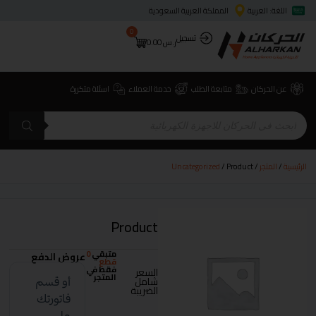
اللغة: العربية
المملكة العربية السعودية
0
تسجيل
ر.س
0.00
عن الحركان
متابعة الطلب
خدمة العملاء
اسئلة متكررة
الرئيسية
/
المتجر
/
/ Product
Uncategorized
Product
متبقي
0
عروض الدفع
قطع
فقط في
السعر
المتجر
شامل
الضريبة