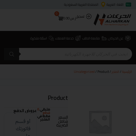
اللغة: العربية
المملكة العربية السعودية
0
تسجيل
ر.س
0.00
عن الحركان
متابعة الطلب
خدمة العملاء
اسئلة متكررة
الرئيسية
/
المتجر
/
/ Product
Uncategorized
Product
متبقي
0
عروض الدفع
قطع
فقط في
السعر
المتجر
شامل
الضريبة