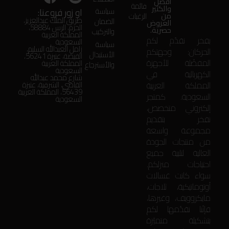
أفضل
قائمة
والكثير
او زور فروعنا:
سياسة
من
الرغبات
طريق الملك عبدالعزيز،
الضمان
العروض
الحزم، الرس 58884،
حصرية.
والتركيب
المملكة العربية
بفخر نقدّم لكم
السعودية
سياسة
زامل العبدالله السليم،
الحركان: وجهتكم
الأستبدال
الفيضة، عنيزة 56241،
المفضّلة للأجهزة
المملكة العربية
والأسترجاع
السعودية
الكهربائية في
شارع محمد عبدالله
المملكة العربية
القاضي، الشرقية، عنيزة
56439، المملكة العربية
السعودية. كمتجر
السعودية
إلكتروني متخصص،
نفخر بتقديم
مجموعة واسعة
من منتجات الجودة
العالية لتلبية جميع
احتياجات منزلكم.
سواء كانت غسالات
أوتوماتيكية، ثلاجات،
مايكروويف، وغيرها،
فإنّنا نقدّمها لكم
بتشكيلة متميّزة