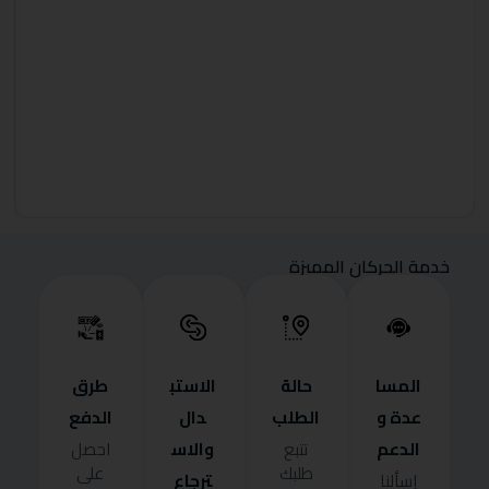
خدمة الحركان المميزة
المسا
حالة
الاستب
طرق
عدة و
الطلب
دال
الدفع
الدعم
والاس
تتبع
احصل
طلبك
على
ترجاع
إسألنا