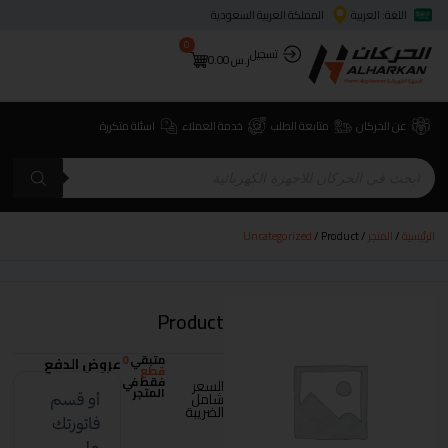
اللغة: العربية
المملكة العربية السعودية
0
تسجيل
ر.س
0.00
عن الحركان
متابعة الطلب
خدمة العملاء
اسئلة متكررة
الرئيسية
/
المتجر
/
/ Product
Uncategorized
Product
متبقي
0
عروض الدفع
قطع
فقط في
السعر
المتجر
شامل
الضريبة