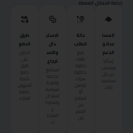
خدمة الحركان المميزة
المسا
حالة
الاستب
طرق
عدة و
الطلب
دال
الدفع
الدعم
والاس
تتبع
احصل
طلبك
على
ترجاع
إسألنا
خطوة
طرق
وسنجيب
استمتع
بخطوة
دفع
عن كل
بخدمة
سواء
كثيرة
استفسا
واضحة
توصيل
لتسهيل
راتك.
لسياسة
أو
عملية
استبدال
استلام
الشراء.
واسترجا
من
ع
المعر
المنتجا
ض.
ت.