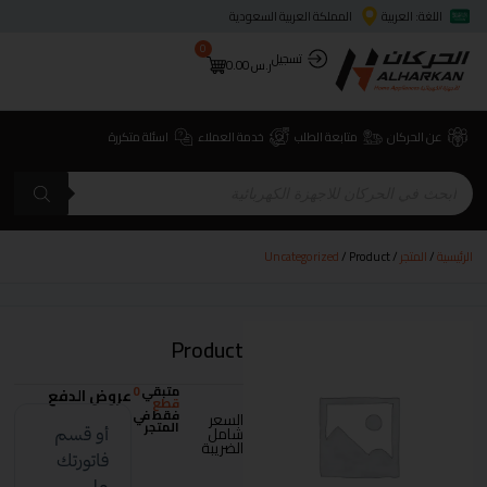
اللغة: العربية
المملكة العربية السعودية
0
تسجيل
ر.س
0.00
عن الحركان
متابعة الطلب
خدمة العملاء
اسئلة متكررة
الرئيسية
/
المتجر
/
/ Product
Uncategorized
Product
متبقي
0
عروض الدفع
قطع
فقط في
السعر
المتجر
شامل
الضريبة