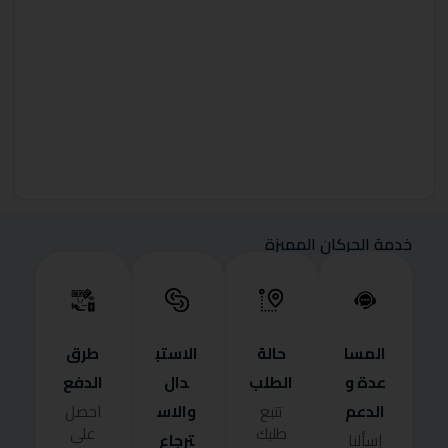
خدمة الحركان المميزة
المسا
حالة
الاستب
طرق
عدة و
الطلب
دال
الدفع
الدعم
والاس
تتبع
احصل
طلبك
على
ترجاع
إسألنا