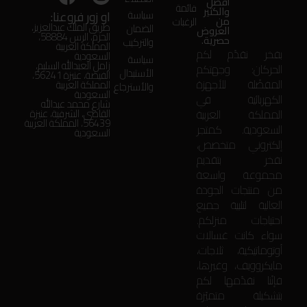
أفضل
قائمة
والكثير
او زور فروعنا:
سياسة
من
الرغبات
طريق الملك عبدالعزيز،
الضمان
العروض
الحزم، الرس 58884،
حصرية.
والتركيب
المملكة العربية
بفخر نقدّم لكم
السعودية
سياسة
زامل العبدالله السليم،
الحركان: وجهتكم
الأستبدال
الفيضة، عنيزة 56241،
المفضّلة للأجهزة
المملكة العربية
والأسترجاع
السعودية
الكهربائية في
شارع محمد عبدالله
المملكة العربية
القاضي، الشرقية، عنيزة
56439، المملكة العربية
السعودية. كمتجر
السعودية
إلكتروني متخصص،
نفخر بتقديم
مجموعة واسعة
من منتجات الجودة
العالية لتلبية جميع
احتياجات منزلكم.
سواء كانت غسالات
أوتوماتيكية، ثلاجات،
مايكروويف، وغيرها،
فإنّنا نقدّمها لكم
بتشكيلة متميّزة