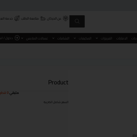
عن الحركان
متابعة الطلب
خدمة العم
دخول / ان
اجات
الدفايات
الفريزرات
المكيفات
النشافات
غسالات الملابس
Product
متبقي
0 قطع
السعر شامل الضريبة