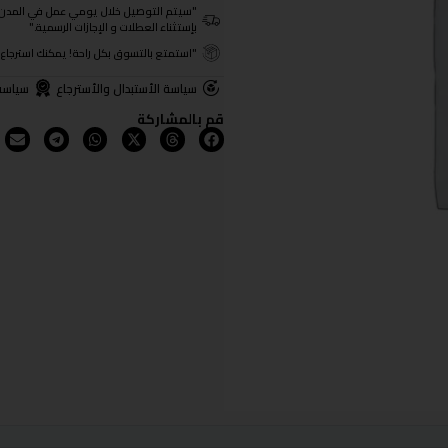
"سيتم التوصيل خلال يومي عمل في المدن الرئيسية ومن 3- 4
بإستثناء العطلات و الإجازات الرسمية."
"استمتع بالتسوق بكل راحة! يمكنك استرجاع المنتجات خلال 3 أيام من تا
سياسة الأستبدال والأسترجاع
سياسة
قم بالمشاركة