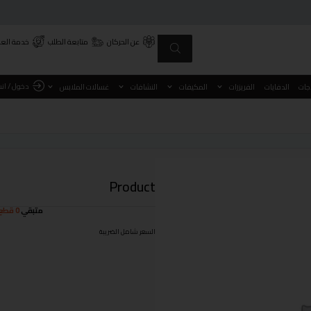
عن الحركان
متابعة الطلب
خدمة العم
دخول / ان
اجات
الدفايات
الفريزرات
المكيفات
النشافات
غسالات الملابس
Product
متبقي
0 قطع
السعر شامل الضريبة