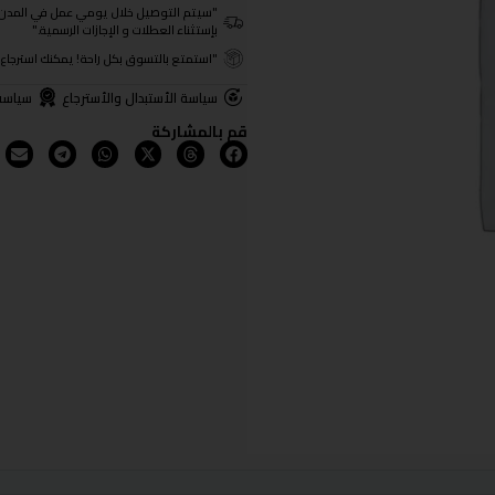
"سيتم التوصيل خلال يومي عمل في المدن الرئيسية ومن 3- 4
بإستثناء العطلات و الإجازات الرسمية."
"استمتع بالتسوق بكل راحة! يمكنك استرجاع المنتجات خلال 3 أيام من تا
سياسة الأستبدال والأسترجاع
سياسة
قم بالمشاركة