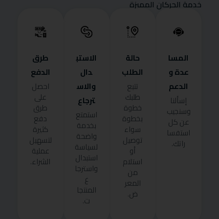
خدمة الحركان المميزة
المسا
حالة
الاستب
طرق
عدة و
الطلب
دال
الدفع
الدعم
والاس
تتبع
احصل
طلبك
على
ترجاع
إسألنا
خطوة
طرق
وسنجيب
استمتع
بخطوة
دفع
عن كل
بخدمة
سواء
كثيرة
استفسا
واضحة
توصيل
لتسهيل
راتك.
لسياسة
أو
عملية
استبدال
استلام
الشراء.
واسترجا
من
ع
المعر
المنتجا
ض.
ت.