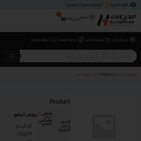
اللغة: العربية
المملكة العربية السعودية
0
تسجيل
ر.س
0.00
عن الحركان
متابعة الطلب
خدمة العملاء
اسئلة متكررة
الرئيسية
/
المتجر
/
/ Product
Uncategorized
Product
متبقي
0
عروض الدفع
قطع
فقط في
السعر
المتجر
شامل
الضريبة