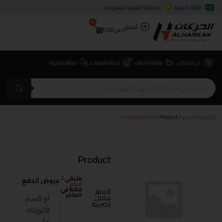
اللغة: العربية
المملكة العربية السعودية
0
تسجيل
ر.س
0.00
عن الحركان
متابعة الطلب
خدمة العملاء
اسئلة متكررة
الرئيسية
/
المتجر
/
/ Product
Uncategorized
Product
متبقي
0
عروض الدفع
قطع
فقط في
السعر
المتجر
شامل
الضريبة