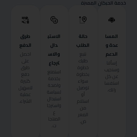
خدمة الحركان المميزة
المسا
حالة
الاستب
طرق
عدة و
الطلب
دال
الدفع
الدعم
والاس
تتبع
احصل
طلبك
على
ترجاع
إسألنا
خطوة
طرق
وسنجيب
استمتع
بخطوة
دفع
عن كل
بخدمة
سواء
كثيرة
استفسا
واضحة
توصيل
لتسهيل
راتك.
لسياسة
أو
عملية
استبدال
استلام
الشراء.
واسترجا
من
ع
المعر
المنتجا
ض.
ت.