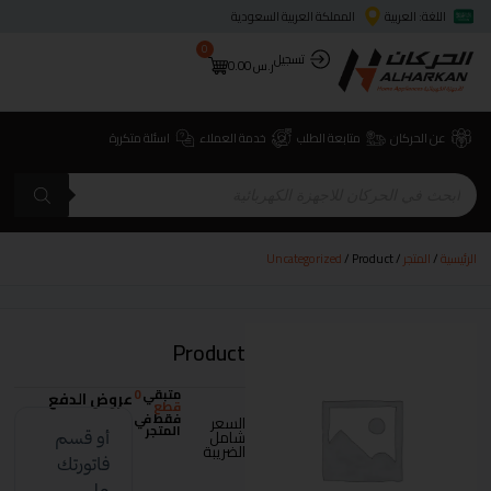
اللغة: العربية
المملكة العربية السعودية
0
تسجيل
ر.س
0.00
عن الحركان
متابعة الطلب
خدمة العملاء
اسئلة متكررة
الرئيسية
/
المتجر
/
/ Product
Uncategorized
Product
متبقي
0
عروض الدفع
قطع
فقط في
السعر
المتجر
شامل
الضريبة