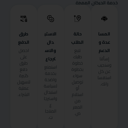
خدمة الحركان المميزة
المسا
حالة
الاستب
طرق
عدة و
الطلب
دال
الدفع
الدعم
والاس
تتبع
احصل
طلبك
على
ترجاع
إسألنا
خطوة
طرق
وسنجيب
استمتع
بخطوة
دفع
عن كل
بخدمة
سواء
كثيرة
استفسا
واضحة
توصيل
لتسهيل
راتك.
لسياسة
أو
عملية
استبدال
استلام
الشراء.
واسترجا
من
ع
المعر
المنتجا
ض.
ت.