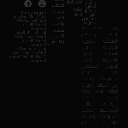
اتمام الطلب
تسوق
العملاء
أفضل
قائمة
والكثير
او زور فروعنا:
سياسة
من
الرغبات
طريق الملك عبدالعزيز،
الضمان
العروض
الحزم، الرس 58884،
حصرية.
والتركيب
المملكة العربية
بفخر نقدّم لكم
السعودية
سياسة
زامل العبدالله السليم،
الحركان: وجهتكم
الأستبدال
الفيضة، عنيزة 56241،
المفضّلة للأجهزة
المملكة العربية
والأسترجاع
السعودية
الكهربائية في
شارع محمد عبدالله
المملكة العربية
القاضي، الشرقية، عنيزة
56439، المملكة العربية
السعودية. كمتجر
السعودية
إلكتروني متخصص،
نفخر بتقديم
مجموعة واسعة
من منتجات الجودة
العالية لتلبية جميع
احتياجات منزلكم.
سواء كانت غسالات
أوتوماتيكية، ثلاجات،
مايكروويف، وغيرها،
فإنّنا نقدّمها لكم