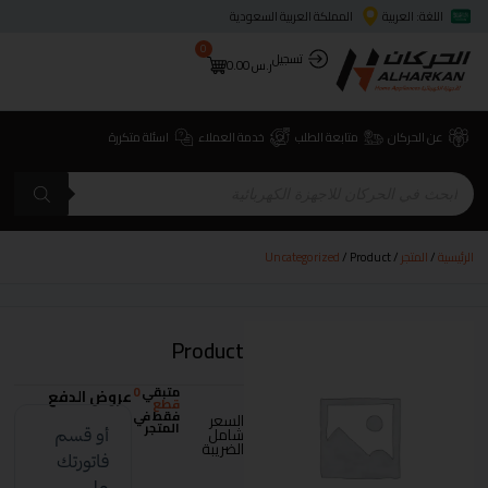
اللغة: العربية
المملكة العربية السعودية
0
تسجيل
ر.س
0.00
عن الحركان
متابعة الطلب
خدمة العملاء
اسئلة متكررة
الرئيسية
/
المتجر
/
/ Product
Uncategorized
Product
متبقي
0
عروض الدفع
قطع
فقط في
السعر
المتجر
شامل
الضريبة