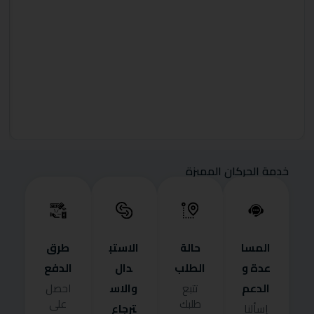
خدمة الحركان المميزة
المسا
حالة
الاستب
طرق
عدة و
الطلب
دال
الدفع
الدعم
والاس
تتبع
احصل
طلبك
على
ترجاع
إسألنا