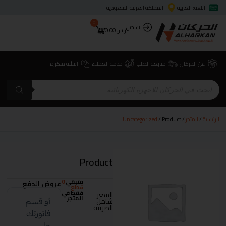
اللغة: العربية
المملكة العربية السعودية
0
تسجيل
ر.س
0.00
عن الحركان
متابعة الطلب
خدمة العملاء
اسئلة متكررة
الرئيسية
/
المتجر
/
/ Product
Uncategorized
Product
متبقي
0
عروض الدفع
قطع
فقط في
السعر
المتجر
شامل
الضريبة