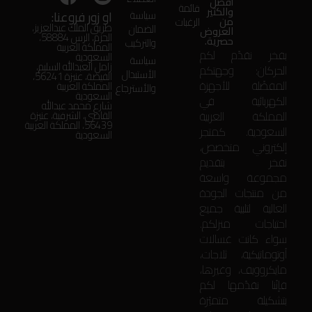
أفضل
قائمة
والكثير
او زور فروعنا:
سياسة
من
الرغبات
طريق الملك عبدالعزيز،
الضمان
العروض
الحزم، الرس 58884،
حصرية.
والتركيب
المملكة العربية
بفخر نقدّم لكم
السعودية
سياسة
زامل العبدالله السليم،
الحركان: وجهتكم
الأستبدال
الفيضة، عنيزة 56241،
المفضّلة للأجهزة
المملكة العربية
والأسترجاع
السعودية
الكهربائية في
شارع محمد عبدالله
المملكة العربية
القاضي، الشرقية، عنيزة
56439، المملكة العربية
السعودية. كمتجر
السعودية
إلكتروني متخصص،
نفخر بتقديم
مجموعة واسعة
من منتجات الجودة
العالية لتلبية جميع
احتياجات منزلكم.
سواء كانت غسالات
أوتوماتيكية، ثلاجات،
مايكروويف، وغيرها،
فإنّنا نقدّمها لكم
بتشكيلة متميّزة