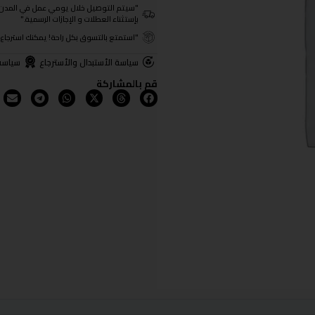
"سيتم التوصيل خلال يومي عمل في المدن الرئيسية ومن 3- 4
بإستثناء العطلات و الإجازات الرسمية."
"استمتع بالتسوق بكل راحة! يمكنك استرجاع المنتجات خلال 3 أيام من تا
سياسة الأستبدال والأسترجاع
سياسة
قم بالمشاركة