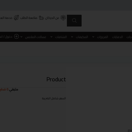
عن الحركان
متابعة الطلب
خدمة العم
دخول / ان
اجات
الدفايات
الفريزرات
المكيفات
النشافات
غسالات الملابس
Product
متبقي
0 قطع
السعر شامل الضريبة