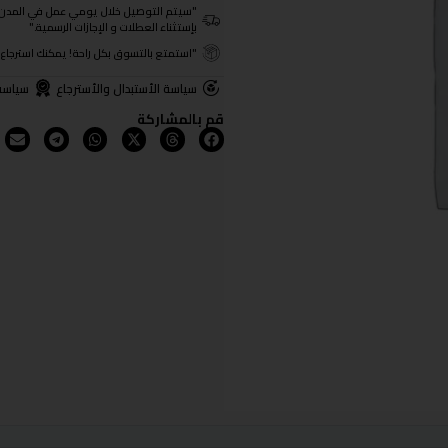
"سيتم التوصيل خلال يومي عمل في المدن الرئيسية ومن 3- 4
بإستثناء العطلات و الإجازات الرسمية."
"استمتع بالتسوق بكل راحة! يمكنك استرجاع المنتجات خلال 3 أيام من تا
سياسة الأستبدال والأسترجاع
سياسة
قم بالمشاركة