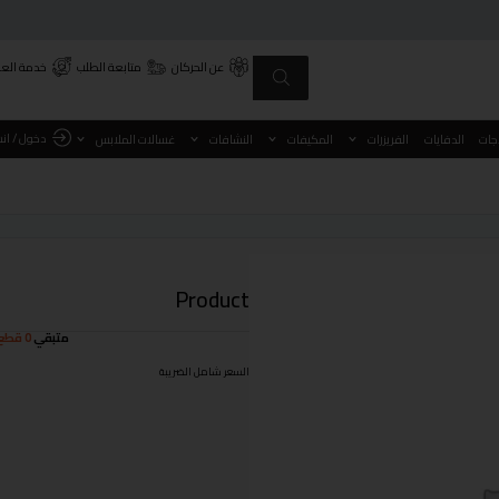
عن الحركان
متابعة الطلب
خدمة العم
دخول / ان
اجات
الدفايات
الفريزرات
المكيفات
النشافات
غسالات الملابس
Product
متبقي
0 قطع
السعر شامل الضريبة