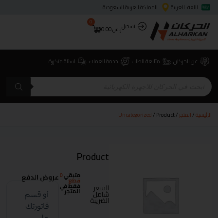
اللغة: العربية
المملكة العربية السعودية
0
تسجيل
ر.س
0.00
عن الحركان
متابعة الطلب
خدمة العملاء
اسئلة متكررة
الرئيسية
/
المتجر
/
/ Product
Uncategorized
Product
متبقي
0
عروض الدفع
قطع
فقط في
السعر
المتجر
شامل
الضريبة