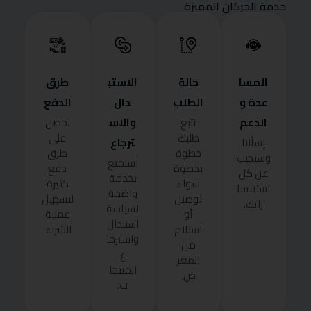
خدمة الحركان المميزة
المسا
حالة
الاستب
طرق
عدة و
الطلب
دال
الدفع
الدعم
والاس
تتبع
احصل
طلبك
على
ترجاع
إسألنا
خطوة
طرق
وسنجيب
استمتع
بخطوة
دفع
عن كل
بخدمة
سواء
كثيرة
استفسا
واضحة
توصيل
لتسهيل
راتك.
لسياسة
أو
عملية
استبدال
استلام
الشراء.
واسترجا
من
ع
المعر
المنتجا
ض.
ت.