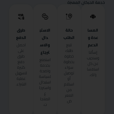
خدمة الحركان المميزة
المسا
حالة
الاستب
طرق
عدة و
الطلب
دال
الدفع
الدعم
والاس
تتبع
احصل
طلبك
على
ترجاع
إسألنا
خطوة
طرق
وسنجيب
استمتع
بخطوة
دفع
عن كل
بخدمة
سواء
كثيرة
استفسا
واضحة
توصيل
لتسهيل
راتك.
لسياسة
أو
عملية
استبدال
استلام
الشراء.
واسترجا
من
ع
المعر
المنتجا
ض.
ت.