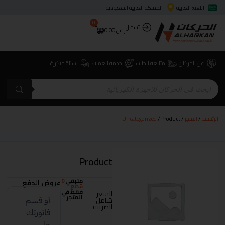
اللغة: العربية
المملكة العربية السعودية
0
تسجيل
ر.س
0.00
عن الحركان
متابعة الطلب
خدمة العملاء
اسئلة متكررة
الرئيسية
/
المتجر
/
/ Product
Uncategorized
Product
متبقي
0
عروض الدفع
قطع
فقط في
السعر
المتجر
شامل
الضريبة