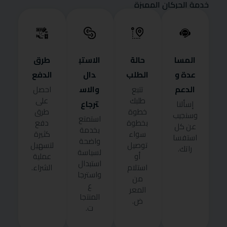
خدمة الحركان المميزة
المسا
حالة
الاستب
طرق
عدة و
الطلب
دال
الدفع
الدعم
والاس
تتبع
احصل
طلبك
على
ترجاع
إسألنا
خطوة
طرق
وسنجيب
استمتع
بخطوة
دفع
عن كل
بخدمة
سواء
كثيرة
استفسا
واضحة
توصيل
لتسهيل
راتك.
لسياسة
أو
عملية
استبدال
استلام
الشراء.
واسترجا
من
ع
المعر
المنتجا
ض.
ت.