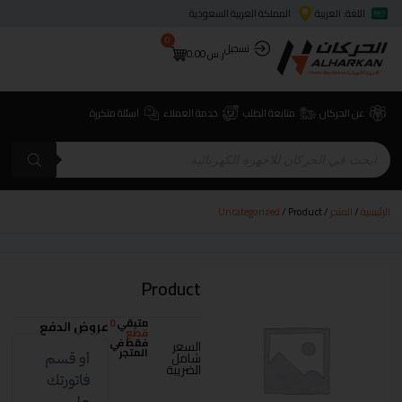
اللغة: العربية
المملكة العربية السعودية
0
تسجيل
ر.س
0.00
عن الحركان
متابعة الطلب
خدمة العملاء
اسئلة متكررة
الرئيسية
/
المتجر
/
/ Product
Uncategorized
Product
متبقي
0
عروض الدفع
قطع
فقط في
السعر
المتجر
شامل
الضريبة