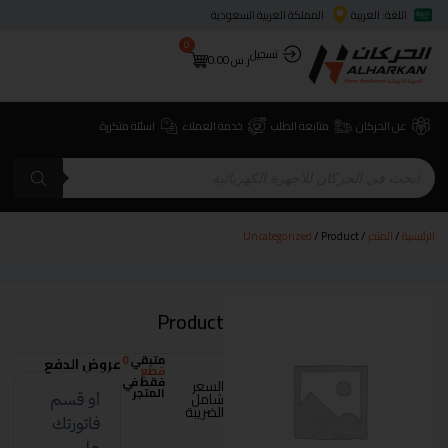
اللغة: العربية
المملكة العربية السعودية
0
تسجيل
ر.س
0.00
عن الحركان
متابعة الطلب
خدمة العملاء
اسئلة متكررة
الرئيسية
/
المتجر
/
/ Product
Uncategorized
Product
متبقي
0
عروض الدفع
قطع
فقط في
السعر
المتجر
شامل
الضريبة