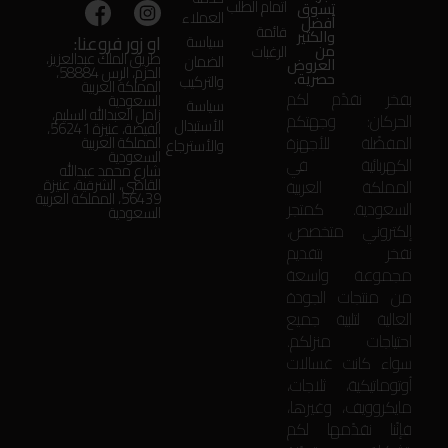
اتمام الطلب
تسوق
العملاء
أفضل
قائمة
والكثير
او زور فروعنا:
سياسة
من
الرغبات
طريق الملك عبدالعزيز،
الضمان
العروض
الحزم، الرس 58884،
حصرية.
والتركيب
المملكة العربية
بفخر نقدّم لكم
السعودية
سياسة
زامل العبدالله السليم،
الحركان: وجهتكم
الأستبدال
الفيضة، عنيزة 56241،
المفضّلة للأجهزة
المملكة العربية
والأسترجاع
السعودية
الكهربائية في
شارع محمد عبدالله
المملكة العربية
القاضي، الشرقية، عنيزة
56439، المملكة العربية
السعودية. كمتجر
السعودية
إلكتروني متخصص،
نفخر بتقديم
مجموعة واسعة
من منتجات الجودة
العالية لتلبية جميع
احتياجات منزلكم.
سواء كانت غسالات
أوتوماتيكية، ثلاجات،
مايكروويف، وغيرها،
فإنّنا نقدّمها لكم