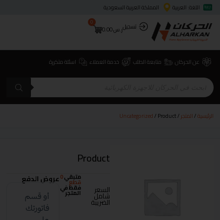
اللغة: العربية
المملكة العربية السعودية
0
تسجيل
ر.س
0.00
عن الحركان
متابعة الطلب
خدمة العملاء
اسئلة متكررة
الرئيسية
/
المتجر
/
/ Product
Uncategorized
Product
متبقي
0
عروض الدفع
قطع
فقط في
السعر
المتجر
شامل
الضريبة