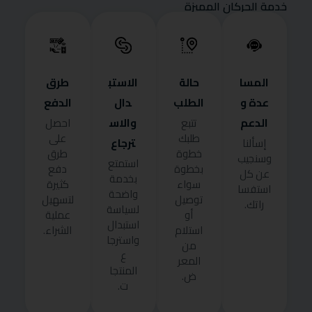
خدمة الحركان المميزة
المسا
حالة
الاستب
طرق
عدة و
الطلب
دال
الدفع
الدعم
والاس
تتبع
احصل
طلبك
على
ترجاع
إسألنا
خطوة
طرق
وسنجيب
استمتع
بخطوة
دفع
عن كل
بخدمة
سواء
كثيرة
استفسا
واضحة
توصيل
لتسهيل
راتك.
لسياسة
أو
عملية
استبدال
استلام
الشراء.
واسترجا
من
ع
المعر
المنتجا
ض.
ت.