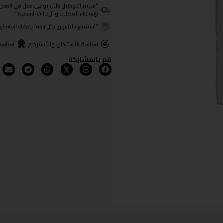
"سيتم التوصيل خلال يومي عمل في المدن الرئيسية ومن 3- 4
بإستثناء العطلات و الإجازات الرسمية."
"استمتع بالتسوق بكل راحة! يمكنك استرجاع المنتجات خلال 3 أيام من تا
سياسة الأستبدال والأسترجاع
سياسة
قم بالمشاركة