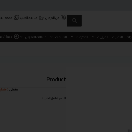
عن الحركان
متابعة الطلب
خدمة العم
دخول / ان
اجات
الدفايات
الفريزرات
المكيفات
النشافات
غسالات الملابس
Product
متبقي
0 قطع
السعر شامل الضريبة