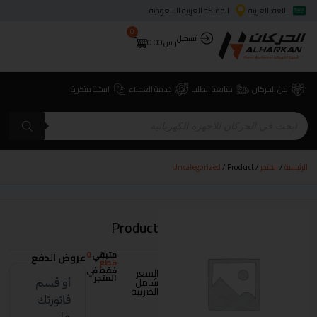
اللغة: العربية
المملكة العربية السعودية
0
تسجيل
ر.س
0.00
عن الحركان
متابعة الطلب
خدمة العملاء
اسئلة متكررة
الرئيسية
/
المتجر
/
/ Product
Uncategorized
Product
متبقي
0
عروض الدفع
قطع
فقط في
السعر
المتجر
شامل
الضريبة