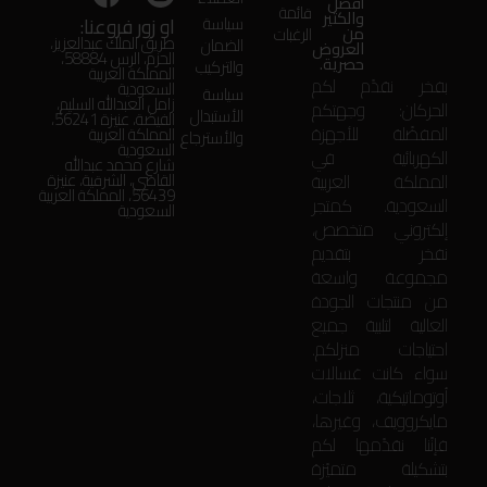
أفضل
قائمة
والكثير
او زور فروعنا:
سياسة
من
الرغبات
طريق الملك عبدالعزيز،
الضمان
العروض
الحزم، الرس 58884،
حصرية.
والتركيب
المملكة العربية
بفخر نقدّم لكم
السعودية
سياسة
زامل العبدالله السليم،
الحركان: وجهتكم
الأستبدال
الفيضة، عنيزة 56241،
المفضّلة للأجهزة
المملكة العربية
والأسترجاع
السعودية
الكهربائية في
شارع محمد عبدالله
المملكة العربية
القاضي، الشرقية، عنيزة
56439، المملكة العربية
السعودية. كمتجر
السعودية
إلكتروني متخصص،
نفخر بتقديم
مجموعة واسعة
من منتجات الجودة
العالية لتلبية جميع
احتياجات منزلكم.
سواء كانت غسالات
أوتوماتيكية، ثلاجات،
مايكروويف، وغيرها،
فإنّنا نقدّمها لكم
بتشكيلة متميّزة