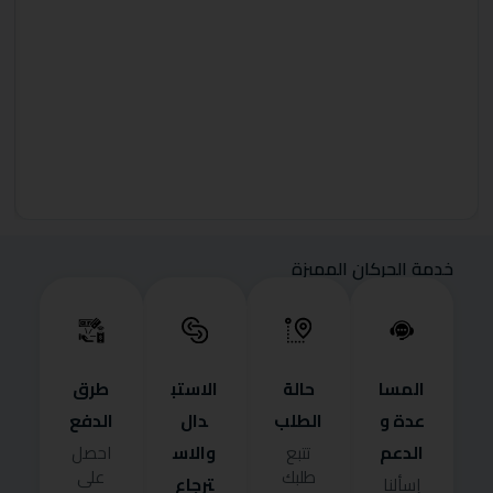
خدمة الحركان المميزة
المسا
حالة
الاستب
طرق
عدة و
الطلب
دال
الدفع
الدعم
والاس
تتبع
احصل
طلبك
على
ترجاع
إسألنا