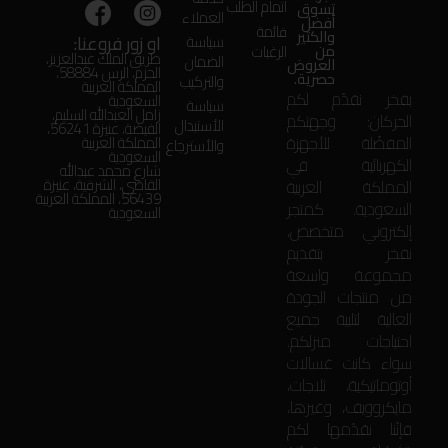
اتمام الطلب
تسوق
العملاء
أفضل
قائمة
والكثير
او زور فروعنا:
سياسة
من
الرغبات
طريق الملك عبدالعزيز،
الضمان
العروض
الحزم، الرس 58884،
حصرية.
والتركيب
المملكة العربية
بفخر نقدّم لكم
السعودية
سياسة
زامل العبدالله السليم،
الحركان: وجهتكم
الأستبدال
الفيضة، عنيزة 56241،
المفضّلة للأجهزة
المملكة العربية
والأسترجاع
السعودية
الكهربائية في
شارع محمد عبدالله
المملكة العربية
القاضي، الشرقية، عنيزة
56439، المملكة العربية
السعودية. كمتجر
السعودية
إلكتروني متخصص،
نفخر بتقديم
مجموعة واسعة
من منتجات الجودة
العالية لتلبية جميع
احتياجات منزلكم.
سواء كانت غسالات
أوتوماتيكية، ثلاجات،
مايكروويف، وغيرها،
فإنّنا نقدّمها لكم