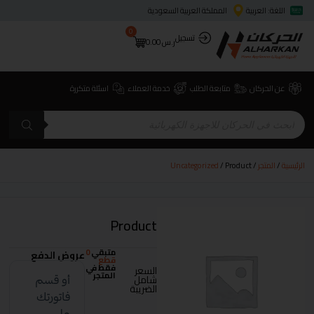
اللغة: العربية
المملكة العربية السعودية
0
تسجيل
ر.س
0.00
عن الحركان
متابعة الطلب
خدمة العملاء
اسئلة متكررة
الرئيسية
/
المتجر
/
/ Product
Uncategorized
Product
متبقي
0
عروض الدفع
قطع
فقط في
السعر
المتجر
شامل
الضريبة