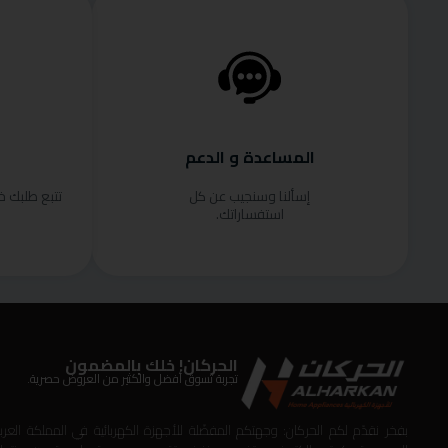
المساعدة و الدعم
إسألنا وسنجيب عن كل
تتبع طلبك 
استفساراتك.
الحركان! خلك بالمضمون
تجربة تسوق أفضل والكثير من العروض حصرية.
بفخر نقدّم لكم الحركان: وجهتكم المفضّلة للأجهزة الكهربائية في المملكة العربي