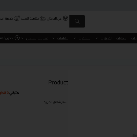
عن الحركان
متابعة الطلب
خدمة العم
دخول / ان
اجات
الدفايات
الفريزرات
المكيفات
النشافات
غسالات الملابس
Product
متبقي
0 قطع
السعر شامل الضريبة