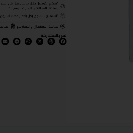
"سيتم التوصيل خلال يومي عمل في المدن الرئيسية ومن 3- 4
بإستثناء العطلات و الإجازات الرسمية."
"استمتع بالتسوق بكل راحة! يمكنك استرجاع المنتجات خلال 3 أيام من تا
سياسة الأستبدال والأسترجاع
سياسة
قم بالمشاركة