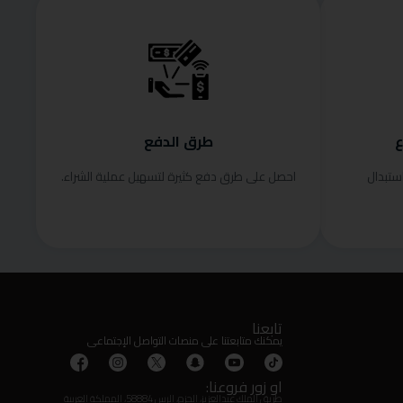
ع
طرق الدفع
ستبدال
احصل على طرق دفع كثيرة لتسهيل عملية الشراء.
تابعنا
يمكنك متابعتنا على منصات التواصل الإجتماعى
او زور فروعنا:
طريق الملك عبدالعزيز، الحزم، الرس 58884، المملكة العربية