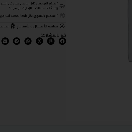
"سيتم التوصيل خلال يومي عمل في المدن الرئيسية ومن 3- 4
بإستثناء العطلات و الإجازات الرسمية."
"استمتع بالتسوق بكل راحة! يمكنك استرجاع المنتجات خلال 3 أيام من تا
سياسة الأستبدال والأسترجاع
سياسة
قم بالمشاركة