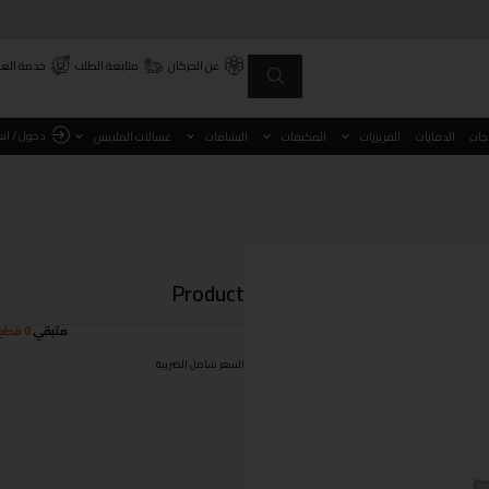
عن الحركان
متابعة الطلب
خدمة العم
دخول / ان
اجات
الدفايات
الفريزرات
المكيفات
النشافات
غسالات الملابس
Product
متبقي
0 قطع
السعر شامل الضريبة