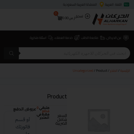
اللغة: العربية
المملكة العربية السعودية
0
تسجيل
ر.س
0.00
عن الحركان
متابعة الطلب
خدمة العملاء
اسئلة متكررة
الرئيسية
/
المتجر
/
/ Product
Uncategorized
Product
متبقي
0
عروض الدفع
قطع
فقط في
السعر
المتجر
شامل
الضريبة