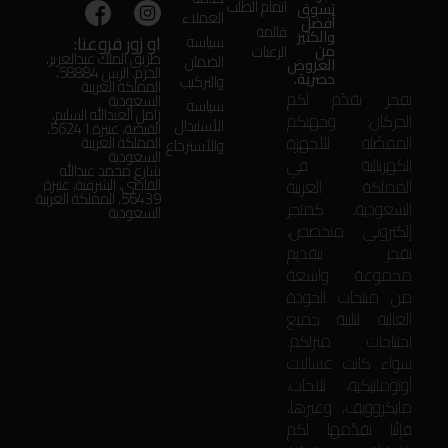
اتمام الطلب
تسوق
العملاء
أفضل
قائمة
والكثير
او زور فروعنا:
سياسة
من
الرغبات
طريق الملك عبدالعزيز،
الضمان
العروض
الحزم، الرس 58884،
حصرية.
والتركيب
المملكة العربية
بفخر نقدّم لكم
السعودية
سياسة
زامل العبدالله السليم،
الحركان: وجهتكم
الأستبدال
الفيضة، عنيزة 56241،
المفضّلة للأجهزة
المملكة العربية
والأسترجاع
السعودية
الكهربائية في
شارع محمد عبدالله
المملكة العربية
القاضي، الشرقية، عنيزة
56439، المملكة العربية
السعودية. كمتجر
السعودية
إلكتروني متخصص،
نفخر بتقديم
مجموعة واسعة
من منتجات الجودة
العالية لتلبية جميع
احتياجات منزلكم.
سواء كانت غسالات
أوتوماتيكية، ثلاجات،
مايكروويف، وغيرها،
فإنّنا نقدّمها لكم