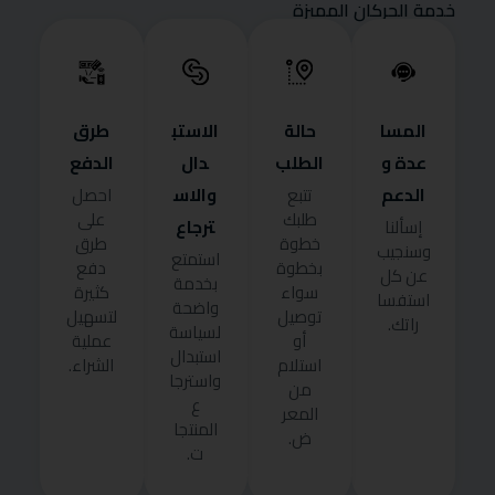
خدمة الحركان المميزة
المسا
حالة
الاستب
طرق
عدة و
الطلب
دال
الدفع
الدعم
والاس
تتبع
احصل
طلبك
على
ترجاع
إسألنا
خطوة
طرق
وسنجيب
استمتع
بخطوة
دفع
عن كل
بخدمة
سواء
كثيرة
استفسا
واضحة
توصيل
لتسهيل
راتك.
لسياسة
أو
عملية
استبدال
استلام
الشراء.
واسترجا
من
ع
المعر
المنتجا
ض.
ت.