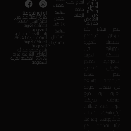
اتمام الطلب
تسوق
العملاء
أفضل
قائمة
والكثير
او زور فروعنا:
سياسة
من
الرغبات
طريق الملك عبدالعزيز،
الضمان
العروض
الحزم، الرس 58884،
حصرية.
والتركيب
المملكة العربية
بفخر نقدّم لكم
السعودية
سياسة
زامل العبدالله السليم،
الحركان: وجهتكم
الأستبدال
الفيضة، عنيزة 56241،
المفضّلة للأجهزة
المملكة العربية
والأسترجاع
السعودية
الكهربائية في
شارع محمد عبدالله
المملكة العربية
القاضي، الشرقية، عنيزة
56439، المملكة العربية
السعودية. كمتجر
السعودية
إلكتروني متخصص،
نفخر بتقديم
مجموعة واسعة
من منتجات الجودة
العالية لتلبية جميع
احتياجات منزلكم.
سواء كانت غسالات
أوتوماتيكية، ثلاجات،
مايكروويف، وغيرها،
فإنّنا نقدّمها لكم