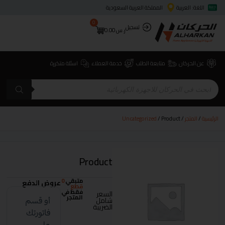
اللغة: العربية
المملكة العربية السعودية
0
تسجيل
ر.س
0.00
عن الحركان
متابعة الطلب
خدمة العملاء
اسئلة متكررة
الرئيسية
/
المتجر
/
/ Product
Uncategorized
Product
متبقي
0
عروض الدفع
قطع
فقط في
السعر
المتجر
شامل
الضريبة