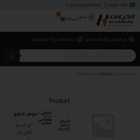
اللغة: العربية
المملكة العربية السعودية
0
تسجيل
ر.س
0.00
عن الحركان
متابعة الطلب
خدمة العملاء
اسئلة متكررة
الرئيسية
/
المتجر
/
/ Product
Uncategorized
Product
متبقي
0
عروض الدفع
قطع
فقط في
السعر
المتجر
شامل
الضريبة