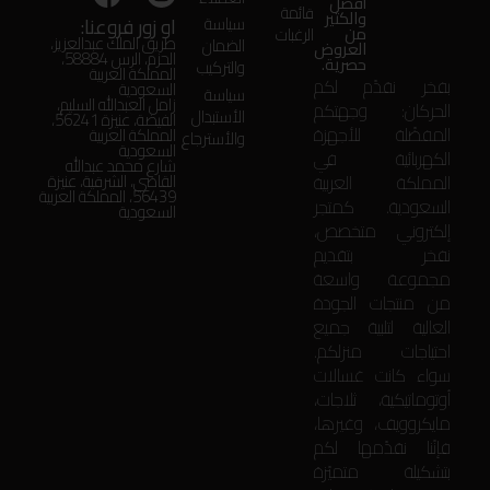
أفضل
قائمة
والكثير
او زور فروعنا:
سياسة
من
الرغبات
طريق الملك عبدالعزيز،
الضمان
العروض
الحزم، الرس 58884،
حصرية.
والتركيب
المملكة العربية
بفخر نقدّم لكم
السعودية
سياسة
زامل العبدالله السليم،
الحركان: وجهتكم
الأستبدال
الفيضة، عنيزة 56241،
المفضّلة للأجهزة
المملكة العربية
والأسترجاع
السعودية
الكهربائية في
شارع محمد عبدالله
المملكة العربية
القاضي، الشرقية، عنيزة
56439، المملكة العربية
السعودية. كمتجر
السعودية
إلكتروني متخصص،
نفخر بتقديم
مجموعة واسعة
من منتجات الجودة
العالية لتلبية جميع
احتياجات منزلكم.
سواء كانت غسالات
أوتوماتيكية، ثلاجات،
مايكروويف، وغيرها،
فإنّنا نقدّمها لكم
بتشكيلة متميّزة