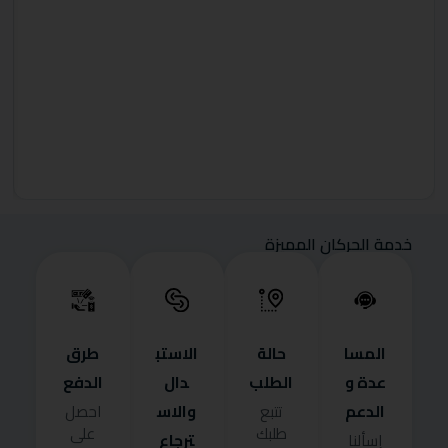
خدمة الحركان المميزة
المسا
حالة
الاستب
طرق
عدة و
الطلب
دال
الدفع
الدعم
والاس
تتبع
احصل
طلبك
على
ترجاع
إسألنا