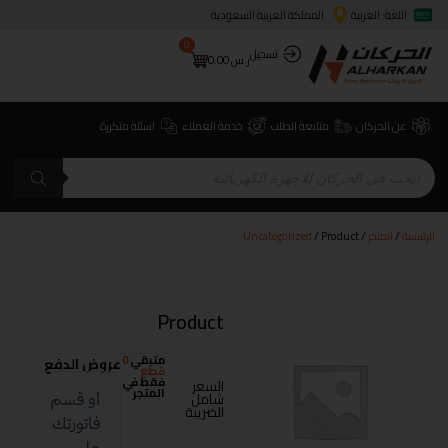
اللغة: العربية
المملكة العربية السعودية
0
تسجيل
ر.س
0.00
عن الحركان
متابعة الطلب
خدمة العملاء
اسئلة متكررة
الرئيسية
/
المتجر
/
/ Product
Uncategorized
Product
متبقي
0
عروض الدفع
قطع
فقط في
السعر
المتجر
شامل
الضريبة