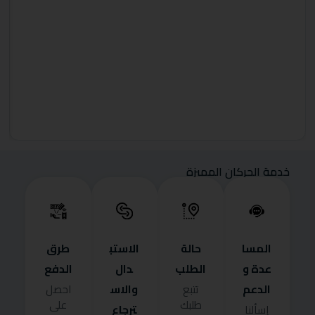
خدمة الحركان المميزة
المسا
حالة
الاستب
طرق
عدة و
الطلب
دال
الدفع
الدعم
والاس
تتبع
احصل
طلبك
على
ترجاع
إسألنا