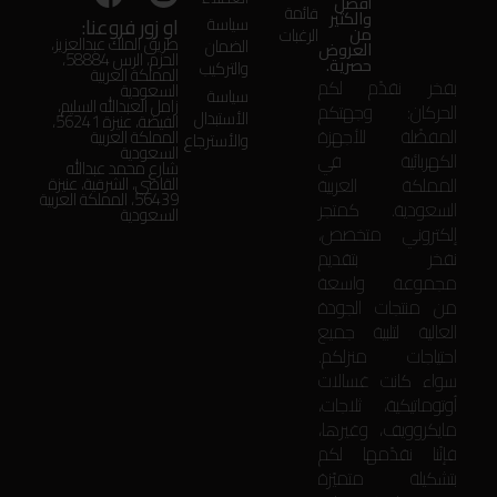
أفضل
قائمة
والكثير
او زور فروعنا:
سياسة
من
الرغبات
طريق الملك عبدالعزيز،
الضمان
العروض
الحزم، الرس 58884،
حصرية.
والتركيب
المملكة العربية
بفخر نقدّم لكم
السعودية
سياسة
زامل العبدالله السليم،
الحركان: وجهتكم
الأستبدال
الفيضة، عنيزة 56241،
المفضّلة للأجهزة
المملكة العربية
والأسترجاع
السعودية
الكهربائية في
شارع محمد عبدالله
المملكة العربية
القاضي، الشرقية، عنيزة
56439، المملكة العربية
السعودية. كمتجر
السعودية
إلكتروني متخصص،
نفخر بتقديم
مجموعة واسعة
من منتجات الجودة
العالية لتلبية جميع
احتياجات منزلكم.
سواء كانت غسالات
أوتوماتيكية، ثلاجات،
مايكروويف، وغيرها،
فإنّنا نقدّمها لكم
بتشكيلة متميّزة