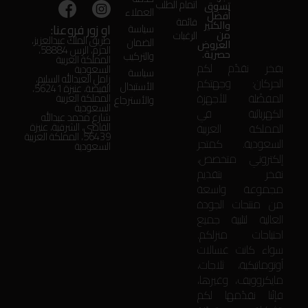
اتمام الطلب
تسوق
العملاء
أفضل
قائمة
والكثير
او زور فروعنا:
سياسة
من
الرغبات
طريق الملك عبدالعزيز،
الضمان
العروض
الحزم، الرس 58884،
حصرية.
والتركيب
المملكة العربية
بفخر نقدّم لكم
السعودية
سياسة
زامل العبدالله السليم،
الحركان: وجهتكم
الأستبدال
الفيضة، عنيزة 56241،
المفضّلة للأجهزة
المملكة العربية
والأسترجاع
السعودية
الكهربائية في
شارع محمد عبدالله
المملكة العربية
القاضي، الشرقية، عنيزة
56439، المملكة العربية
السعودية. كمتجر
السعودية
إلكتروني متخصص،
نفخر بتقديم
مجموعة واسعة
من منتجات الجودة
العالية لتلبية جميع
احتياجات منزلكم.
سواء كانت غسالات
أوتوماتيكية، ثلاجات،
مايكروويف، وغيرها،
فإنّنا نقدّمها لكم