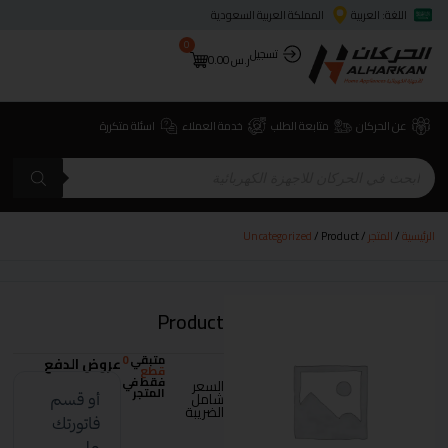
اللغة: العربية
المملكة العربية السعودية
0
تسجيل
ر.س
0.00
عن الحركان
متابعة الطلب
خدمة العملاء
اسئلة متكررة
الرئيسية
/
المتجر
/
/ Product
Uncategorized
Product
متبقي
0
عروض الدفع
قطع
فقط في
السعر
المتجر
شامل
الضريبة