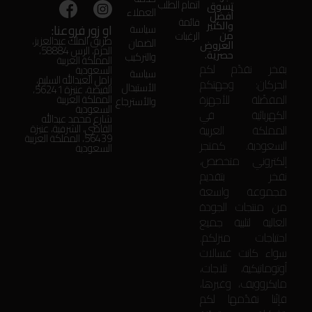
اتمام الطلب
تسوق
العملاء
أفضل
قائمة
والكثير
او زور فروعنا:
سياسة
من
الرغبات
طريق الملك عبدالعزيز،
الضمان
العروض
الحزم، الرس 58884،
حصرية.
والتركيب
المملكة العربية
بفخر نقدّم لكم
السعودية
سياسة
زامل العبدالله السليم،
الحركان: وجهتكم
الأستبدال
الفيضة، عنيزة 56241،
المفضّلة للأجهزة
المملكة العربية
والأسترجاع
السعودية
الكهربائية في
شارع محمد عبدالله
المملكة العربية
القاضي، الشرقية، عنيزة
56439، المملكة العربية
السعودية. كمتجر
السعودية
إلكتروني متخصص،
نفخر بتقديم
مجموعة واسعة
من منتجات الجودة
العالية لتلبية جميع
احتياجات منزلكم.
سواء كانت غسالات
أوتوماتيكية، ثلاجات،
مايكروويف، وغيرها،
فإنّنا نقدّمها لكم