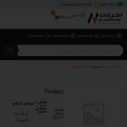
اللغة: العربية
المملكة العربية السعودية
0
تسجيل
ر.س
0.00
عن الحركان
متابعة الطلب
خدمة العملاء
اسئلة متكررة
الرئيسية
/
المتجر
/
/ Product
Uncategorized
Product
متبقي
0
عروض الدفع
قطع
فقط في
السعر
المتجر
شامل
الضريبة