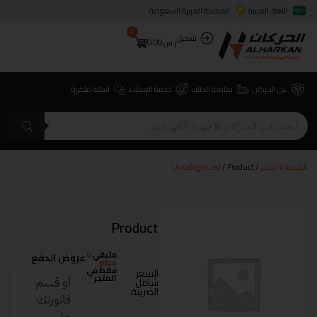
اللغة: العربية
المملكة العربية السعودية
0
تسجيل
ر.س
0.00
عن الحركان
متابعة الطلب
خدمة العملاء
اسئلة متكررة
الرئيسية
/
المتجر
/
/ Product
Uncategorized
Product
متبقي
0
عروض الدفع
قطع
فقط في
السعر
المتجر
شامل
الضريبة