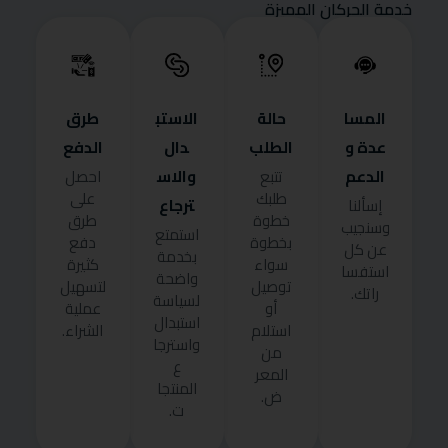
خدمة الحركان المميزة
المسا
حالة
الاستب
طرق
عدة و
الطلب
دال
الدفع
الدعم
والاس
تتبع
احصل
طلبك
على
ترجاع
إسألنا
خطوة
طرق
وسنجيب
استمتع
بخطوة
دفع
عن كل
بخدمة
سواء
كثيرة
استفسا
واضحة
توصيل
لتسهيل
راتك.
لسياسة
أو
عملية
استبدال
استلام
الشراء.
واسترجا
من
ع
المعر
المنتجا
ض.
ت.