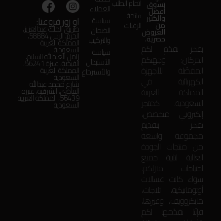
اتمام الطلب
تسوق
العملاء
أفضل
قائمة
والكثير
او زور فروعنا:
سياسة
من
الرغبات
طريق الملك عبدالعزيز،
الضمان
العروض
الحزم، الرس 58884،
حصرية.
والتركيب
المملكة العربية
بفخر نقدّم لكم
السعودية
سياسة
زامل العبدالله السليم،
الحركان: وجهتكم
الأستبدال
الفيضة، عنيزة 56241،
المفضّلة للأجهزة
المملكة العربية
والأسترجاع
السعودية
الكهربائية في
شارع محمد عبدالله
المملكة العربية
القاضي، الشرقية، عنيزة
56439، المملكة العربية
السعودية. كمتجر
السعودية
إلكتروني متخصص،
نفخر بتقديم
مجموعة واسعة
من منتجات الجودة
العالية لتلبية جميع
احتياجات منزلكم.
سواء كانت غسالات
أوتوماتيكية، ثلاجات،
مايكروويف، وغيرها،
فإنّنا نقدّمها لكم