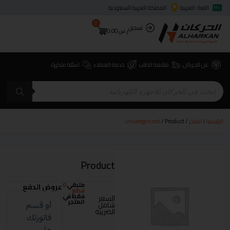
اللغة: العربية
المملكة العربية السعودية
0
تسجيل
ر.س
0.00
عن الحركان
متابعة الطلب
خدمة العملاء
اسئلة متكررة
الرئيسية
/
المتجر
/
/ Product
Uncategorized
Product
متبقي
0
عروض الدفع
قطع
فقط في
السعر
المتجر
شامل
الضريبة