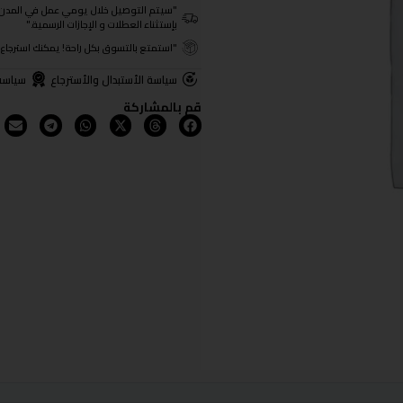
"سيتم التوصيل خلال يومي عمل في المدن الرئيسية ومن 3- 4
بإستثناء العطلات و الإجازات الرسمية."
"استمتع بالتسوق بكل راحة! يمكنك استرجاع المنتجات خلال 3 أيام من تا
سياسة الأستبدال والأسترجاع
سياسة
قم بالمشاركة