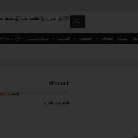
عن الحركان
متابعة الطلب
خدمة العم
دخول / ان
اجات
الدفايات
الفريزرات
المكيفات
النشافات
غسالات الملابس
Product
متبقي
0 قطع
السعر شامل الضريبة