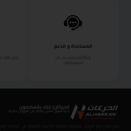
المساعدة و الدعم
إسألنا وسنجيب عن كل
تتبع طلبك 
استفساراتك.
الحركان! خلك بالمضمون
تجربة تسوق أفضل والكثير من العروض حصرية.
بفخر نقدّم لكم الحركان: وجهتكم المفضّلة للأجهزة الكهربائية في المملكة العربي