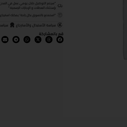
"سيتم التوصيل خلال يومي عمل في المدن الرئيسية ومن 3- 4
بإستثناء العطلات و الإجازات الرسمية."
"استمتع بالتسوق بكل راحة! يمكنك استرجاع المنتجات خلال 3 أيام من تا
سياسة الأستبدال والأسترجاع
سياسة
قم بالمشاركة