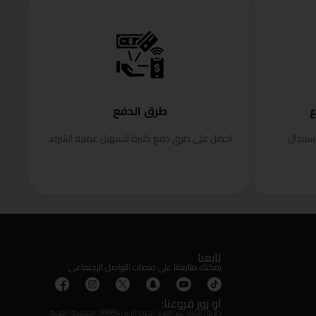
ع
طرق الدفع
ستبدال
احصل على طرق دفع كثيرة لتسهيل عملية الشراء.
تابعنا
يمكنك متابعتنا على منصات التواصل الإجتماعى
او زور فروعنا:
طريق الملك عبدالعزيز، الحزم، الرس 58884، المملكة العربية