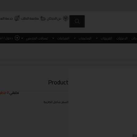
عن الحركان
متابعة الطلب
خدمة العم
دخول / ان
اجات
الدفايات
الفريزرات
المكيفات
النشافات
غسالات الملابس
Product
متبقي
0 قطع
السعر شامل الضريبة