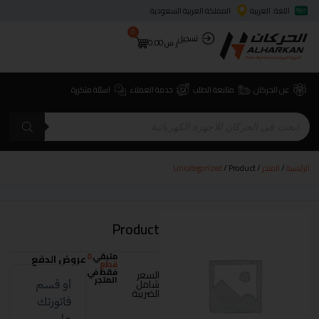
اللغة: العربية
المملكة العربية السعودية
0
تسجيل
ر.س
0.00
عن الحركان
متابعة الطلب
خدمة العملاء
اسئلة متكررة
الرئيسية
/
المتجر
/
/ Product
Uncategorized
Product
متبقي
0
عروض الدفع
قطع
فقط في
السعر
المتجر
شامل
الضريبة