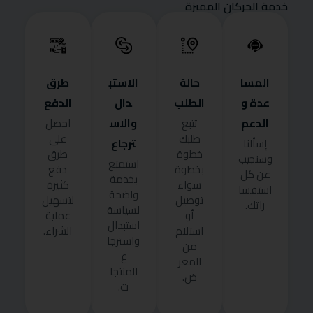
خدمة الحركان المميزة
المسا
حالة
الاستب
طرق
عدة و
الطلب
دال
الدفع
الدعم
والاس
تتبع
احصل
طلبك
على
ترجاع
إسألنا
خطوة
طرق
وسنجيب
استمتع
بخطوة
دفع
عن كل
بخدمة
سواء
كثيرة
استفسا
واضحة
توصيل
لتسهيل
راتك.
لسياسة
أو
عملية
استبدال
استلام
الشراء.
واسترجا
من
ع
المعر
المنتجا
ض.
ت.