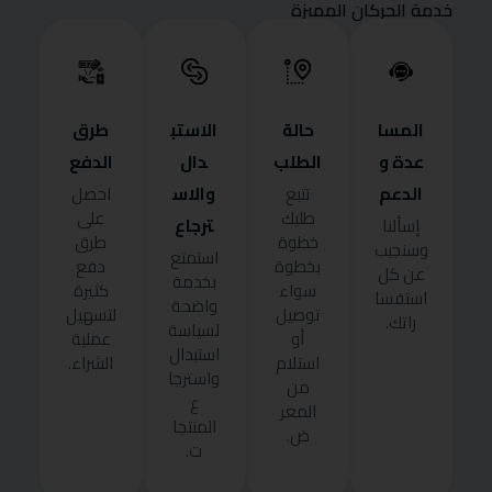
خدمة الحركان المميزة
المسا
حالة
الاستب
طرق
عدة و
الطلب
دال
الدفع
الدعم
والاس
تتبع
احصل
طلبك
على
ترجاع
إسألنا
خطوة
طرق
وسنجيب
استمتع
بخطوة
دفع
عن كل
بخدمة
سواء
كثيرة
استفسا
واضحة
توصيل
لتسهيل
راتك.
لسياسة
أو
عملية
استبدال
استلام
الشراء.
واسترجا
من
ع
المعر
المنتجا
ض.
ت.