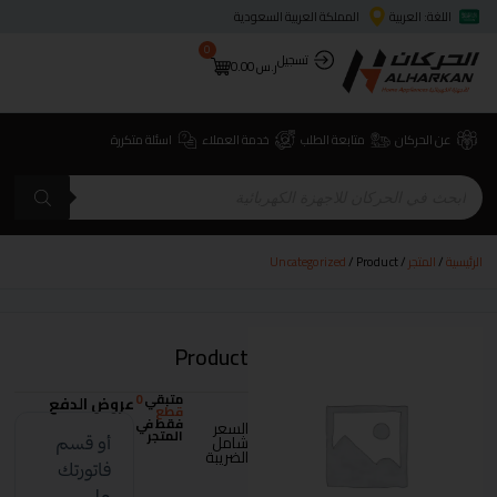
اللغة: العربية
المملكة العربية السعودية
0
تسجيل
ر.س
0.00
عن الحركان
متابعة الطلب
خدمة العملاء
اسئلة متكررة
الرئيسية
/
المتجر
/
/ Product
Uncategorized
Product
متبقي
0
عروض الدفع
قطع
فقط في
السعر
المتجر
شامل
الضريبة