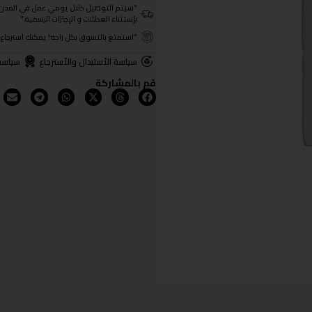
"سيتم التوصيل خلال يومي عمل في المدن الرئيسية ومن 3- 4
بإستثناء العطلات و الإجازات الرسمية."
"استمتع بالتسوق بكل راحة! يمكنك استرجاع المنتجات خلال 3 أيام من تا
سياسة الأستبدال والأسترجاع
سياسة
قم بالمشاركة