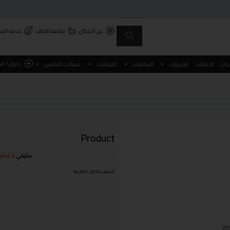
عن الحركان
متابعة الطلب
خدمة العم
دخول / ان
اجات
الدفايات
الفريزرات
المكيفات
النشافات
غسالات الملابس
Product
متبقي
0 قطع
السعر شامل الضريبة