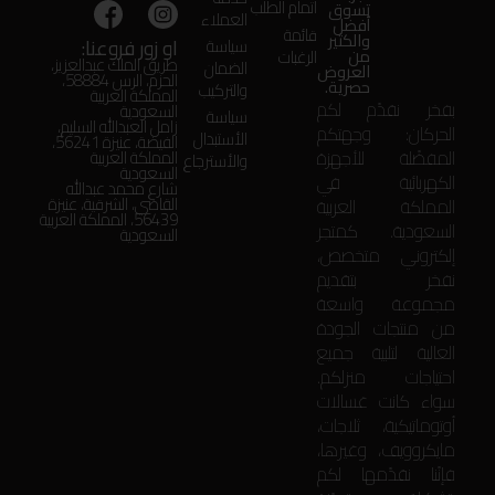
اتمام الطلب
تسوق
العملاء
أفضل
قائمة
والكثير
او زور فروعنا:
سياسة
من
الرغبات
طريق الملك عبدالعزيز،
الضمان
العروض
الحزم، الرس 58884،
حصرية.
والتركيب
المملكة العربية
بفخر نقدّم لكم
السعودية
سياسة
زامل العبدالله السليم،
الحركان: وجهتكم
الأستبدال
الفيضة، عنيزة 56241،
المفضّلة للأجهزة
المملكة العربية
والأسترجاع
السعودية
الكهربائية في
شارع محمد عبدالله
المملكة العربية
القاضي، الشرقية، عنيزة
56439، المملكة العربية
السعودية. كمتجر
السعودية
إلكتروني متخصص،
نفخر بتقديم
مجموعة واسعة
من منتجات الجودة
العالية لتلبية جميع
احتياجات منزلكم.
سواء كانت غسالات
أوتوماتيكية، ثلاجات،
مايكروويف، وغيرها،
فإنّنا نقدّمها لكم