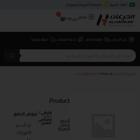
اللغة: العربية
المملكة العربية السعودية
0
تسجيل
ر.س
0.00
عن الحركان
متابعة الطلب
خدمة العملاء
اسئلة متكررة
الرئيسية
/
المتجر
/
/ Product
Uncategorized
Product
متبقي
0
عروض الدفع
قطع
فقط في
السعر
المتجر
شامل
الضريبة