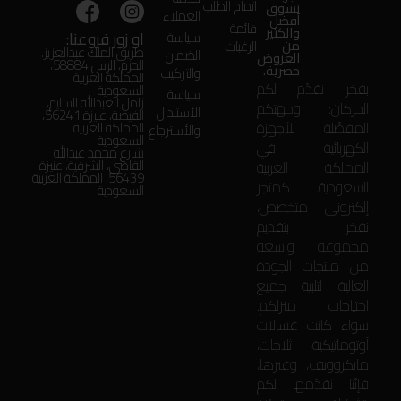
اتمام الطلب
تسوق
العملاء
أفضل
قائمة
والكثير
او زور فروعنا:
سياسة
من
الرغبات
طريق الملك عبدالعزيز،
الضمان
العروض
الحزم، الرس 58884،
حصرية.
والتركيب
المملكة العربية
بفخر نقدّم لكم
السعودية
سياسة
زامل العبدالله السليم،
الحركان: وجهتكم
الأستبدال
الفيضة، عنيزة 56241،
المفضّلة للأجهزة
المملكة العربية
والأسترجاع
السعودية
الكهربائية في
شارع محمد عبدالله
المملكة العربية
القاضي، الشرقية، عنيزة
56439، المملكة العربية
السعودية. كمتجر
السعودية
إلكتروني متخصص،
نفخر بتقديم
مجموعة واسعة
من منتجات الجودة
العالية لتلبية جميع
احتياجات منزلكم.
سواء كانت غسالات
أوتوماتيكية، ثلاجات،
مايكروويف، وغيرها،
فإنّنا نقدّمها لكم