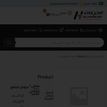
اللغة: العربية
المملكة العربية السعودية
0
تسجيل
ر.س
0.00
عن الحركان
متابعة الطلب
خدمة العملاء
اسئلة متكررة
الرئيسية
/
المتجر
/
/ Product
Uncategorized
Product
متبقي
0
عروض الدفع
قطع
فقط في
السعر
المتجر
شامل
الضريبة