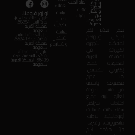
اتمام الطلب
تسوق
العملاء
أفضل
قائمة
والكثير
او زور فروعنا:
سياسة
من
الرغبات
طريق الملك عبدالعزيز،
الضمان
العروض
الحزم، الرس 58884،
حصرية.
والتركيب
المملكة العربية
بفخر نقدّم لكم
السعودية
سياسة
زامل العبدالله السليم،
الحركان: وجهتكم
الأستبدال
الفيضة، عنيزة 56241،
المفضّلة للأجهزة
المملكة العربية
والأسترجاع
السعودية
الكهربائية في
شارع محمد عبدالله
المملكة العربية
القاضي، الشرقية، عنيزة
56439، المملكة العربية
السعودية. كمتجر
السعودية
إلكتروني متخصص،
نفخر بتقديم
مجموعة واسعة
من منتجات الجودة
العالية لتلبية جميع
احتياجات منزلكم.
سواء كانت غسالات
أوتوماتيكية، ثلاجات،
مايكروويف، وغيرها،
فإنّنا نقدّمها لكم