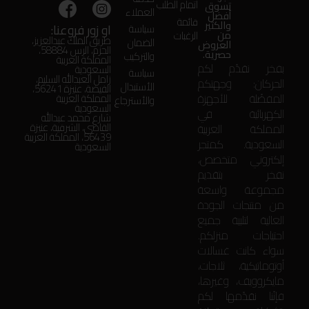
اتمام الطلب
تسوق
العملاء
أفضل
قائمة
والكثير
او زور فروعنا:
سياسة
من
الرغبات
طريق الملك عبدالعزيز،
الضمان
العروض
الحزم، الرس 58884،
حصرية.
والتركيب
المملكة العربية
بفخر نقدّم لكم
السعودية
سياسة
زامل العبدالله السليم،
الحركان: وجهتكم
الأستبدال
الفيضة، عنيزة 56241،
المفضّلة للأجهزة
المملكة العربية
والأسترجاع
السعودية
الكهربائية في
شارع محمد عبدالله
المملكة العربية
القاضي، الشرقية، عنيزة
56439، المملكة العربية
السعودية. كمتجر
السعودية
إلكتروني متخصص،
نفخر بتقديم
مجموعة واسعة
من منتجات الجودة
العالية لتلبية جميع
احتياجات منزلكم.
سواء كانت غسالات
أوتوماتيكية، ثلاجات،
مايكروويف، وغيرها،
فإنّنا نقدّمها لكم