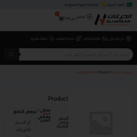
اللغة: العربية
المملكة العربية السعودية
0
تسجيل
ر.س
0.00
عن الحركان
متابعة الطلب
خدمة العملاء
اسئلة متكررة
الرئيسية
/
المتجر
/
/ Product
Uncategorized
Product
متبقي
0
عروض الدفع
قطع
فقط في
السعر
المتجر
شامل
الضريبة