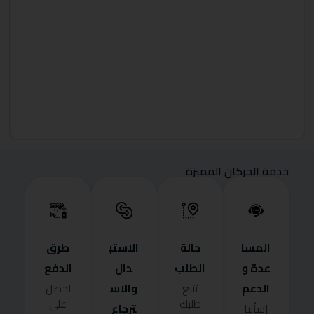
خدمة الحركان المميزة
المسا
حالة
الاستب
طرق
عدة و
الطلب
دال
الدفع
الدعم
والاس
تتبع
احصل
طلبك
على
ترجاع
إسألنا