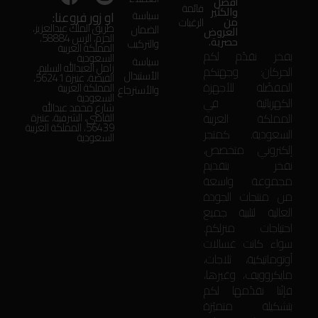
أفضل
قائمة
والكثير
او زور فروعنا:
سياسة
من
الرغبات
طريق الملك عبدالعزيز،
الضمان
العروض
الحزم، الرس 58884،
حصرية.
والتركيب
المملكة العربية
بفخر نقدّم لكم
السعودية
سياسة
زامل العبدالله السليم،
الحركان: وجهتكم
الأستبدال
الفيضة، عنيزة 56241،
المفضّلة للأجهزة
المملكة العربية
والأسترجاع
السعودية
الكهربائية في
شارع محمد عبدالله
المملكة العربية
القاضي، الشرقية، عنيزة
56439، المملكة العربية
السعودية. كمتجر
السعودية
إلكتروني متخصص،
نفخر بتقديم
مجموعة واسعة
من منتجات الجودة
العالية لتلبية جميع
احتياجات منزلكم.
سواء كانت غسالات
أوتوماتيكية، ثلاجات،
مايكروويف، وغيرها،
فإنّنا نقدّمها لكم
بتشكيلة متميّزة