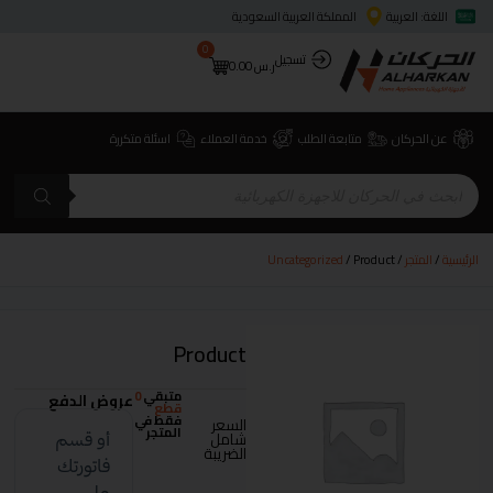
اللغة: العربية
المملكة العربية السعودية
0
تسجيل
ر.س
0.00
عن الحركان
متابعة الطلب
خدمة العملاء
اسئلة متكررة
الرئيسية
/
المتجر
/
/ Product
Uncategorized
Product
متبقي
0
عروض الدفع
قطع
فقط في
السعر
المتجر
شامل
الضريبة