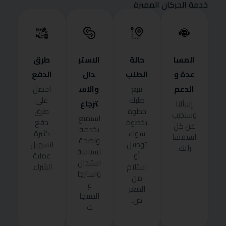
خدمة الحركان المميزة
المسا
حالة
الاستب
طرق
عدة و
الطلب
دال
الدفع
الدعم
والاس
تتبع
احصل
طلبك
على
ترجاع
إسألنا
خطوة
طرق
وسنجيب
استمتع
بخطوة
دفع
عن كل
بخدمة
سواء
كثيرة
استفسا
واضحة
توصيل
لتسهيل
راتك.
لسياسة
أو
عملية
استبدال
استلام
الشراء.
واسترجا
من
ع
المعر
المنتجا
ض.
ت.