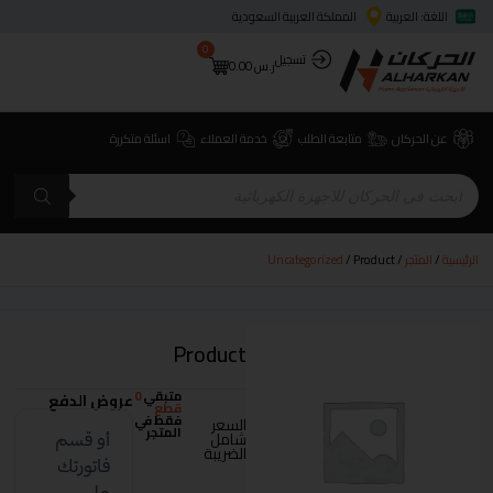
اللغة: العربية
المملكة العربية السعودية
0
تسجيل
ر.س
0.00
عن الحركان
متابعة الطلب
خدمة العملاء
اسئلة متكررة
الرئيسية
/
المتجر
/
/ Product
Uncategorized
Product
متبقي
0
عروض الدفع
قطع
فقط في
السعر
المتجر
شامل
الضريبة