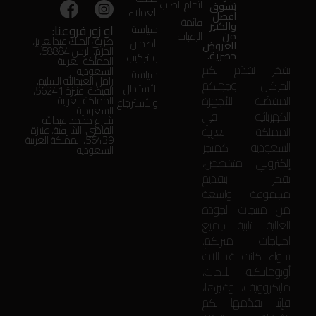
اتمام الطلب
تسوق
العملاء
أفضل
قائمة
والكثير
او زور فروعنا:
سياسة
من
الرغبات
طريق الملك عبدالعزيز،
الضمان
العروض
الحزم، الرس 58884،
حصرية.
والتركيب
المملكة العربية
بفخر نقدّم لكم
السعودية
سياسة
زامل العبدالله السليم،
الحركان: وجهتكم
الأستبدال
الفيضة، عنيزة 56241،
المفضّلة للأجهزة
المملكة العربية
والأسترجاع
السعودية
الكهربائية في
شارع محمد عبدالله
المملكة العربية
القاضي، الشرقية، عنيزة
56439، المملكة العربية
السعودية. كمتجر
السعودية
إلكتروني متخصص،
نفخر بتقديم
مجموعة واسعة
من منتجات الجودة
العالية لتلبية جميع
احتياجات منزلكم.
سواء كانت غسالات
أوتوماتيكية، ثلاجات،
مايكروويف، وغيرها،
فإنّنا نقدّمها لكم