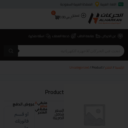
اللغة: العربية
المملكة العربية السعودية
0
تسجيل
ر.س
0.00
عن الحركان
متابعة الطلب
خدمة العملاء
اسئلة متكررة
الرئيسية
/
المتجر
/
/ Product
Uncategorized
Product
متبقي
0
عروض الدفع
قطع
فقط في
السعر
المتجر
شامل
الضريبة