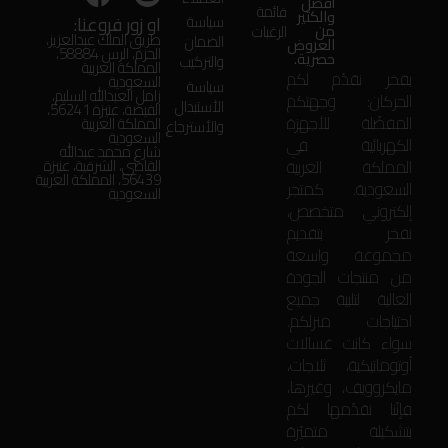
أفضل
قائمة
والكثير
او زور فروعنا:
سياسة
من
الرغبات
طريق الملك عبدالعزيز،
الضمان
العروض
الحزم، الرس 58884،
حصرية.
والتركيب
المملكة العربية
بفخر نقدّم لكم
السعودية
سياسة
زامل العبدالله السليم،
الحركان: وجهتكم
الأستبدال
الفيضة، عنيزة 56241،
المفضّلة للأجهزة
المملكة العربية
والأسترجاع
السعودية
الكهربائية في
شارع محمد عبدالله
المملكة العربية
القاضي، الشرقية، عنيزة
56439، المملكة العربية
السعودية. كمتجر
السعودية
إلكتروني متخصص،
نفخر بتقديم
مجموعة واسعة
من منتجات الجودة
العالية لتلبية جميع
احتياجات منزلكم.
سواء كانت غسالات
أوتوماتيكية، ثلاجات،
مايكروويف، وغيرها،
فإنّنا نقدّمها لكم
بتشكيلة متميّزة