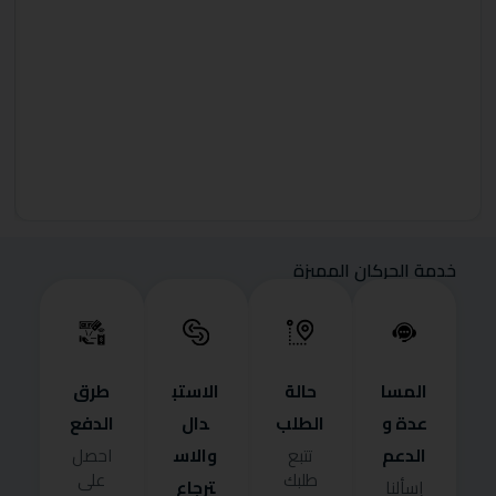
خدمة الحركان المميزة
المسا
حالة
الاستب
طرق
عدة و
الطلب
دال
الدفع
الدعم
والاس
تتبع
احصل
طلبك
على
ترجاع
إسألنا