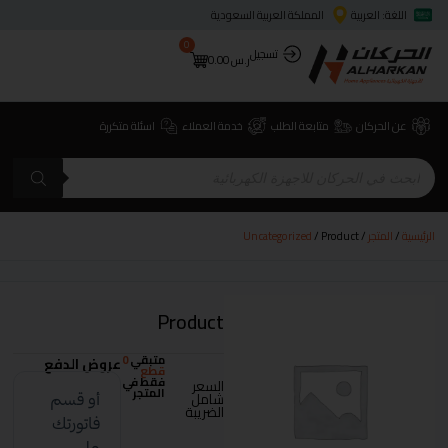
اللغة: العربية
المملكة العربية السعودية
0
تسجيل
ر.س
0.00
عن الحركان
متابعة الطلب
خدمة العملاء
اسئلة متكررة
الرئيسية
/
المتجر
/
/ Product
Uncategorized
Product
متبقي
0
عروض الدفع
قطع
فقط في
السعر
المتجر
شامل
الضريبة