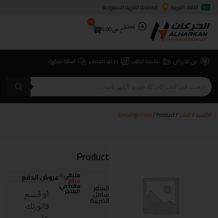
اللغة: العربية
المملكة العربية السعودية
0
تسجيل
ر.س
0.00
عن الحركان
متابعة الطلب
خدمة العملاء
اسئلة متكررة
الرئيسية
/
المتجر
/
/ Product
Uncategorized
Product
متبقي
0
عروض الدفع
قطع
فقط في
السعر
المتجر
شامل
الضريبة