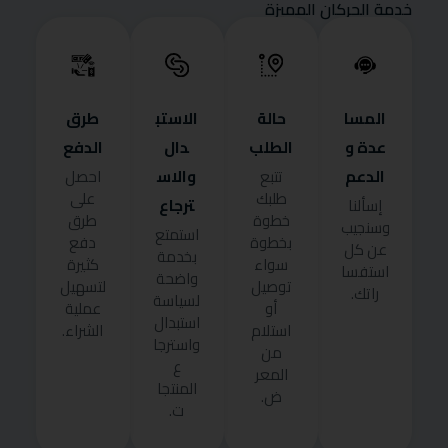
خدمة الحركان المميزة
المسا
حالة
الاستب
طرق
عدة و
الطلب
دال
الدفع
الدعم
والاس
تتبع
احصل
طلبك
على
ترجاع
إسألنا
خطوة
طرق
وسنجيب
استمتع
بخطوة
دفع
عن كل
بخدمة
سواء
كثيرة
استفسا
واضحة
توصيل
لتسهيل
راتك.
لسياسة
أو
عملية
استبدال
استلام
الشراء.
واسترجا
من
ع
المعر
المنتجا
ض.
ت.