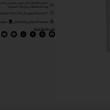
"سيتم التوصيل خلال يومي عمل في المدن الرئيسية ومن 3- 4
بإستثناء العطلات و الإجازات الرسمية."
"استمتع بالتسوق بكل راحة! يمكنك استرجاع المنتجات خلال 3 أيام من تا
سياسة الأستبدال والأسترجاع
سياسة
قم بالمشاركة