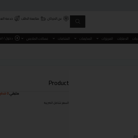
عن الحركان
متابعة الطلب
خدمة العم
دخول / ان
اجات
الدفايات
الفريزرات
المكيفات
النشافات
غسالات الملابس
Product
متبقي
0 قطع
السعر شامل الضريبة